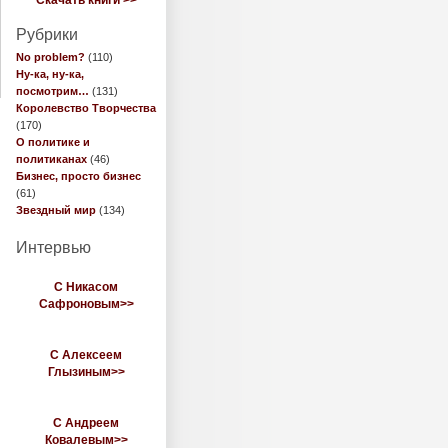
Скачать книги >>
Рубрики
No problem?
(110)
Ну-ка, ну-ка,
посмотрим…
(131)
Королевство Творчества
(170)
О политике и
политиканах
(46)
Бизнес, просто бизнес
(61)
Звездный мир
(134)
Интервью
С Никасом
Сафроновым>>
С Алексеем
Глызиным>>
С Андреем
Ковалевым>>