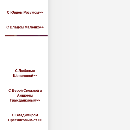
С Юрием Розумом>>
в
С Владом Маленко>>
С Любовью
Шепиловой>>
С Верой Снежной и
Андреем
Гражданкиным>>
С Владимиром
Пресняковым-ст.>>