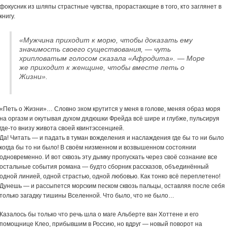
фокусник из шляпы страстные чувства, прорастающие в того, кто заглянет в
книгу.
«Мужчина приходит к морю, чтобы доказать ему
значимость своего существования, — чуть
хрипловатым голосом сказала «Афродита». — Море
же приходит к женщине, чтобы вместе петь о
Жизни».
«Петь о Жизни»… Словно эхом крутится у меня в голове, меняя образ моря
на оргазм и окутывая духом дядюшки Фрейда всё шире и глубже, пульсируя
где-то внизу живота своей квинтэссенцией.
Да! Читать — и падать в туман вожделения и наслаждения где бы то ни было
когда бы то ни было! В своём низменном и возвышенном состоянии
одновременно. И вот сквозь эту дымку пропускать через своё сознание все
остальные события романа — будто сборник рассказов, объединённый
одной линией, одной страстью, одной любовью. Как тонко всё переплетено!
Дунешь — и рассыпется морским песком сквозь пальцы, оставляя после себя
только загадку тишины Вселенной. Что было, что не было…
Казалось бы только что речь шла о маге Альберте ван Хоттене и его
помощнице Клео, прибывшим в Россию, но вдруг — новый поворот на