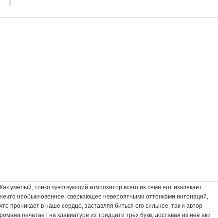
Как умелый, тонко чувствующий композитор всего из семи нот извлекает
нечто необыкновенное, сверкающее невероятными оттенками интонаций,
что проникает в наше сердце, заставляя биться его сильнее, так и автор
романа печатает на клавиатуре из тридцати трёх букв, доставая из неё аки