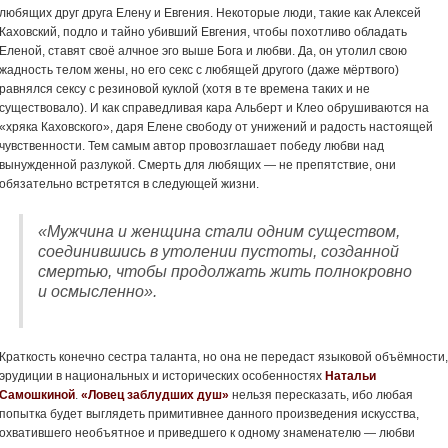
любящих друг друга Елену и Евгения. Некоторые люди, такие как Алексей
Каховский, подло и тайно убивший Евгения, чтобы похотливо обладать
Еленой, ставят своё алчное эго выше Бога и любви. Да, он утолил свою
жадность телом жены, но его секс с любящей другого (даже мёртвого)
равнялся сексу с резиновой куклой (хотя в те времена таких и не
существовало). И как справедливая кара Альберт и Клео обрушиваются на
«хряка Каховского», даря Елене свободу от унижений и радость настоящей
чувственности. Тем самым автор провозглашает победу любви над
вынужденной разлукой. Смерть для любящих — не препятствие, они
обязательно встретятся в следующей жизни.
«Мужчина и женщина стали одним существом,
соединившись в утолении пустоты, созданной
смертью, чтобы продолжать жить полнокровно
и осмысленно».
Краткость конечно сестра таланта, но она не передаст языковой объёмности,
эрудиции в национальных и исторических особенностях
Натальи
Самошкиной
.
«Ловец заблудших душ»
нельзя пересказать, ибо любая
попытка будет выглядеть примитивнее данного произведения искусства,
охватившего необъятное и приведшего к одному знаменателю — любви