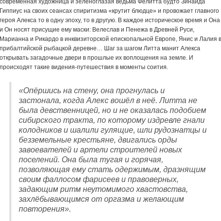
современная художница и зеленоглазая ведьма Фелитта будто Зинаида
Гиппиус на своих сеансах спиритизма «крутит блюдце» и провожает главного
героя Алекса то в одну эпоху, то в другую. В каждое историческое время и Она
и Он носят присущие ему маски: Велеслав и Пенежа в Древней Руси,
Марианна и Рикардо в инквизиторской епископальной Европе, Янис и Лалия 
прибалтийской рыбацкой деревне… Шаг за шагом Литта манит Алекса
открывать загадочные двери в прошлые их воплощения на земле. И
происходят такие видения-путешествия в моменты соития.
«Опёршись на стену, она прогнулась и
застонала, когда Алекс вошёл в неё. Литта не
была девственницей, но и не оказалась подобием
сибирского тракта, по которому издревле гнали
колодников и шалили гулящие, шли рудознатцы и
безземельные крестьяне, двигались орды
завоевателей и артели строителей новых
поселений. Она была тугая и горячая,
позволяющая ему стать одержимым, дразнящим
своим фаллосом фарисеев и правоверных,
задающим ритм неутомимого хвастовства,
захлёбывающимся от оргазма и желающим
повторения».