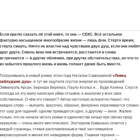
Если кратко сказать об этой книге, то она — СЕКС. Всё остальное
фактурно насыщенное многообразие жизни — лишь фон. Стёрто время,
стёрта смерть. Ничто не властно над чувствами двух душ, если они любят
друг друга. Сквозь века они встречаются, расстаются и снова
встречаются — в других обличиях, при других обстоятельствах, но что-то
из забытого прошлого вновь и вновь толкает двоих быть вместе.
Погрузившись в новый роман этого года Натальи Самошкиной
«Ловец
заблудших душ»
, я тут же ощутила сгусток энергии из произведений
Эммануэль Арсан, Бернара Вербера, Пауло Коэльо и… Вуди Аллена. Спустя
полгода на эту книгу написана уйма отзывов, а аналогии у всех свои
собственные. О чём это говорит? Автор настолько колоритно пишет, что
каждое слово — выпукло, красочно, образно, феерично переливается словно
тот шар для гаданий: одному привидится одно, а другому — иное. Жалею
только, что не начала читать роман в одиночестве ночью при свечах пред
зеркалом — очень много мистического. Эзотеризм буквально сочится с
каждой страницы, стекая расплавленным в твоё застоявшееся
мировоззрение и меняя его невидимую форму. Главная героиня —