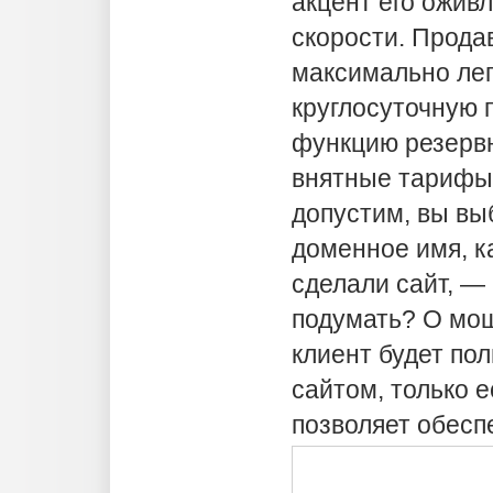
акцент его ожив
скорости. Прода
максимально лег
круглосуточную 
функцию резервн
внятные тарифы 
допустим, вы в
доменное имя, к
сделали сайт, —
подумать? О мош
клиент будет по
сайтом, только е
позволяет обесп