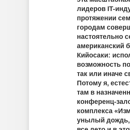
лидеров IT-инд
протяжении сем
городам соверш
настоятельно с
американский б
Кийосаки: исп
возможность по
так или иначе 
Потому я, естес
там в назначен
конференц-зало
комплекса «Изм
унылый дождь,
все лето и в эт