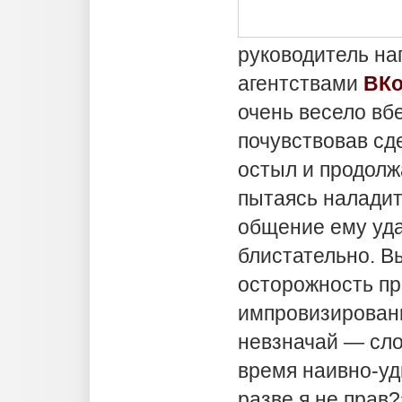
руководитель на
агентствами
ВКо
очень весело вбе
почувствовав сд
остыл и продолж
пытаясь наладить
общение ему уда
блистательно. 
осторожность пр
импровизирован
невзначай — сло
время наивно-уд
разве я не прав