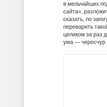
в мельчайших п
сайта», разложит
сказать, по заго
переварить так
целиком за раз 
ума — чересчур 