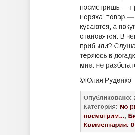
посмотришь — п
неряха, товар —
кусаются, а поку
становятся. В че
прибыли? Слуша
теряюсь в догадк
мне, не разбога
©Юлия Руденко
Опубликовано:
Категория:
No p
посмотрим...
,
Би
Комментарии:
0